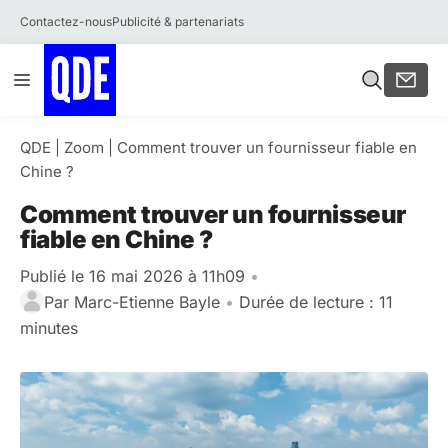
Contactez-nous
Publicité & partenariats
Aller
Menu
au
contenu
QDE
|
Zoom
|
Comment trouver un fournisseur fiable en
Chine ?
Comment trouver un fournisseur
fiable en Chine ?
Publié le 16 mai 2026 à 11h09
•
Par
Marc-Etienne Bayle
•
Durée de lecture : 11
minutes