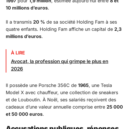
1997
pour
1,9 million
, estimée aujourd’hui entre
8 et
10 millions d’euros
.
Il a transmis
20 %
de sa société Holding Fam à ses
quatre enfants. Holding Fam affiche un capital de
2,3
millions d’euros
.
À LIRE
Avocat, la profession qui grimpe le plus en
2026
Il possède une Porsche 356C de
1965
, une Tesla
Model X avec chauffeur, une collection de sneakers
et de Louboutin. À Noël, ses salariés reçoivent des
cadeaux d’une valeur annuelle comprise entre
25 000
et 50 000 euros
.
Accusations publiques, réponses