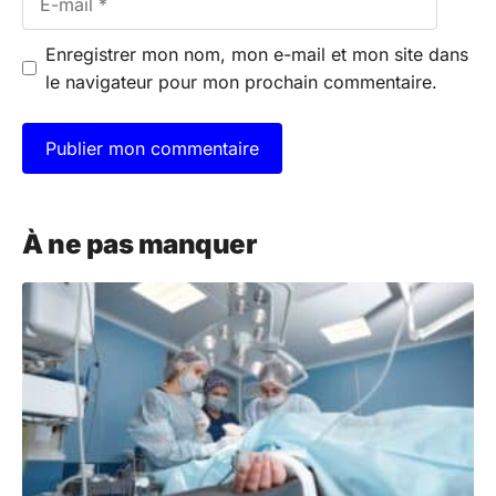
mail
Enregistrer mon nom, mon e-mail et mon site dans
le navigateur pour mon prochain commentaire.
A
l
À ne pas manquer
t
e
r
n
a
t
i
v
e