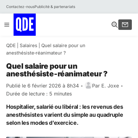
Contactez-nous
Publicité & partenariats
Aller
Menu
au
contenu
QDE
|
Salaires
|
Quel salaire pour un
anesthésiste‑réanimateur ?
Quel salaire pour un
anesthésiste‑réanimateur ?
Publié le 6 février 2026 à 8h34
•
Par
E. Joxe
•
Durée de lecture : 5 minutes
Hospitalier, salarié ou libéral : les revenus des
anesthésistes varient du simple au quadruple
selon les modes d’exercice.