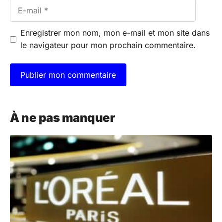
E-
mail
Enregistrer mon nom, mon e-mail et mon site dans
le navigateur pour mon prochain commentaire.
A
l
À ne pas manquer
t
e
r
n
a
t
i
v
e