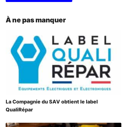
A
l
À ne pas manquer
t
e
r
n
a
t
i
v
e
:
La Compagnie du SAV obtient le label
QualiRépar