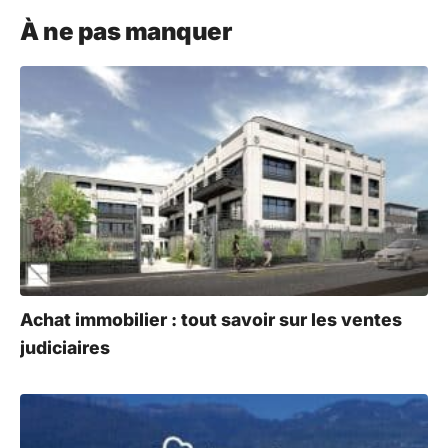
l
À ne pas manquer
t
e
r
n
a
t
i
v
e
:
Achat immobilier : tout savoir sur les ventes
judiciaires