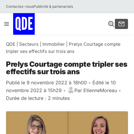
Contactez-nous
Publicité & partenariats
Aller
Menu
au
contenu
QDE
|
Secteurs
|
Immobilier
|
Prelys Courtage compte
tripler ses effectifs sur trois ans
Prelys Courtage compte tripler ses
effectifs sur trois ans
Publié le 9 novembre 2022 à 18h00
•
Édité le 10
novembre 2022 à 15h29
•
Par
EtienneMoreau
•
Durée de lecture : 2 minutes