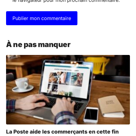
A
l
À ne pas manquer
t
e
r
n
a
t
i
v
e
:
La Poste aide les commerçants en cette fin