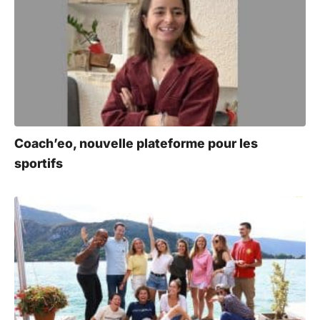
a
t
i
v
e
:
Coach’eo, nouvelle plateforme pour les
sportifs