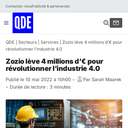
Contactez-nous
Publicité & partenariats
Aller
Menu
au
contenu
QDE
|
Secteurs
|
Services
|
Zozio lève 4 millions d’€ pour
révolutionner l’industrie 4.0
Zozio lève 4 millions d’€ pour
révolutionner l’industrie 4.0
Publié le 10 mai 2022 à 10h00
•
Par
Sarah Maarek
•
Durée de lecture : 3 minutes