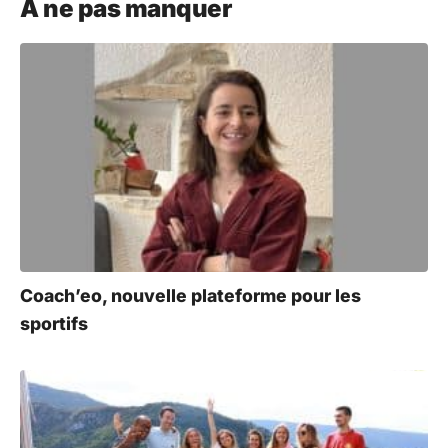
À ne pas manquer
t
e
r
n
a
t
i
v
e
:
Coach’eo, nouvelle plateforme pour les
sportifs