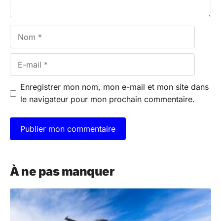
Nom
E-
mail
Enregistrer mon nom, mon e-mail et mon site dans
le navigateur pour mon prochain commentaire.
A
l
À ne pas manquer
t
e
r
n