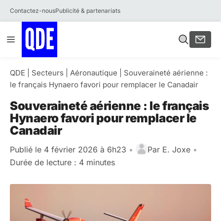
Contactez-nous
Publicité & partenariats
Aller
Menu
au
contenu
QDE
|
Secteurs
|
Aéronautique
|
Souveraineté aérienne :
le français Hynaero favori pour remplacer le Canadair
Souveraineté aérienne : le français
Hynaero favori pour remplacer le
Canadair
Publié le 4 février 2026 à 6h23
•
Par
E. Joxe
•
Durée de lecture : 4 minutes