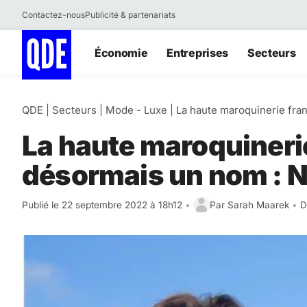
Contactez-nous
Publicité & partenariats
Aller
Économie
Entreprises
Secteurs
au
contenu
QDE
|
Secteurs
|
Mode - Luxe
|
La haute maroquinerie fran
La haute maroquinerie
désormais un nom : N
Publié le 22 septembre 2022 à 18h12
•
Par
Sarah Maarek
•
D