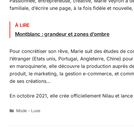
Passionnée, entrepreneuse, créative, Marie Veyron a dès
familiale, d’écrire une page, à la fois fidèle et nouvell
À LIRE
Montblanc : grandeur et zones d’ombre
Pour concrétiser son rêve, Marie suit des études de 
l’étranger (Etats unis, Portugal, Angleterre, Chine) pour
en maroquinerie, elle découvre la production auprès d
produit, le marketing, la gestion e-commerce, et comm
de ses créations…
En octobre 2021, elle crée officiellement Nilau et lanc
Catégories
Mode - Luxe