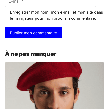
mail
Enregistrer mon nom, mon e-mail et mon site dans
le navigateur pour mon prochain commentaire.
A
l
À ne pas manquer
t
e
r
n
a
t
i
v
e