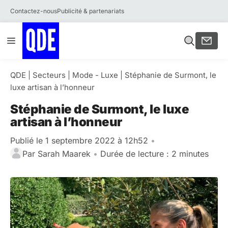
Contactez-nous
Publicité & partenariats
Aller
Menu
au
contenu
QDE
|
Secteurs
|
Mode - Luxe
|
Stéphanie de Surmont, le
luxe artisan à l’honneur
Stéphanie de Surmont, le luxe
artisan à l’honneur
Publié le 1 septembre 2022 à 12h52
•
Par
Sarah Maarek
•
Durée de lecture : 2 minutes