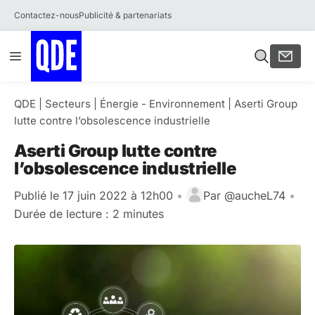
Contactez-nous
Publicité & partenariats
Aller
Menu
au
contenu
QDE
|
Secteurs
|
Énergie - Environnement
|
Aserti Group
lutte contre l’obsolescence industrielle
Aserti Group lutte contre
l’obsolescence industrielle
Publié le 17 juin 2022 à 12h00
•
Par
@aucheL74
•
Durée de lecture : 2 minutes