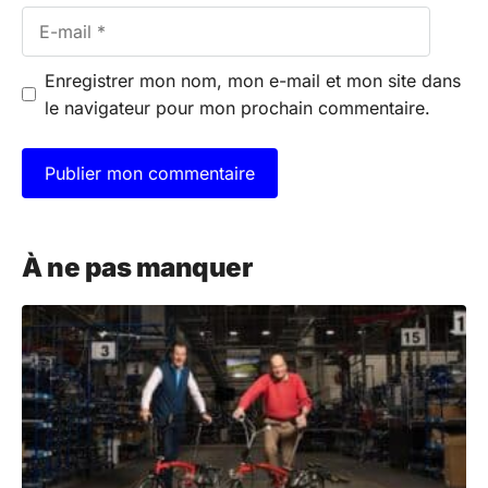
E-
mail
Enregistrer mon nom, mon e-mail et mon site dans
le navigateur pour mon prochain commentaire.
A
l
À ne pas manquer
t
e
r
n
a
t
i
v