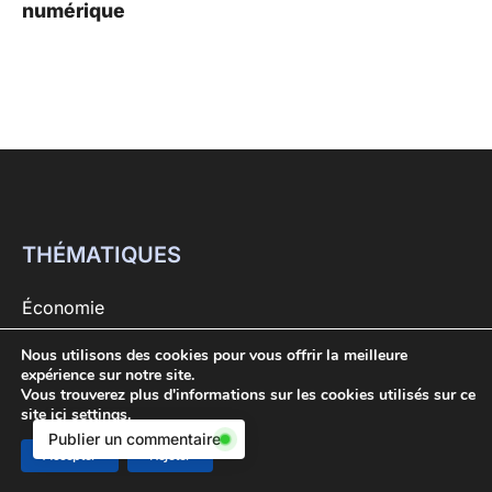
numérique
THÉMATIQUES
Économie
Entreprises
Nous utilisons des cookies pour vous offrir la meilleure
expérience sur notre site.
Secteurs
Vous trouverez plus d'informations sur les cookies utilisés sur ce
site ici
settings
.
Tech
Publier un commentaire
Accepter
Rejeter
Argent