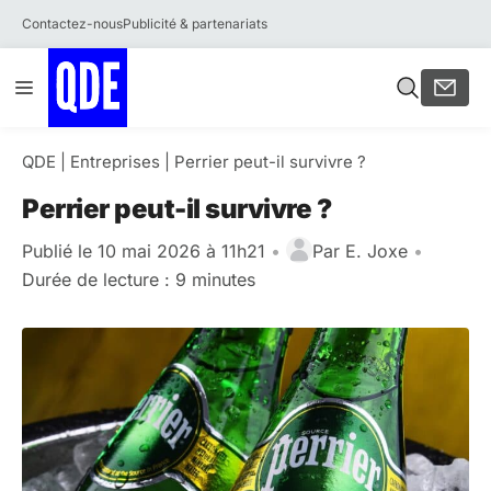
Contactez-nous
Publicité & partenariats
Aller
Menu
au
contenu
QDE
|
Entreprises
|
Perrier peut-il survivre ?
Perrier peut-il survivre ?
Publié le 10 mai 2026 à 11h21
•
Par
E. Joxe
•
Durée de lecture : 9 minutes