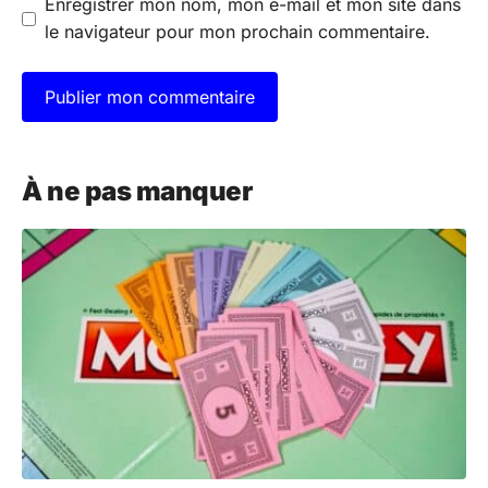
Enregistrer mon nom, mon e-mail et mon site dans
le navigateur pour mon prochain commentaire.
A
l
À ne pas manquer
t
e
r
n
a
t
i
v
e
: