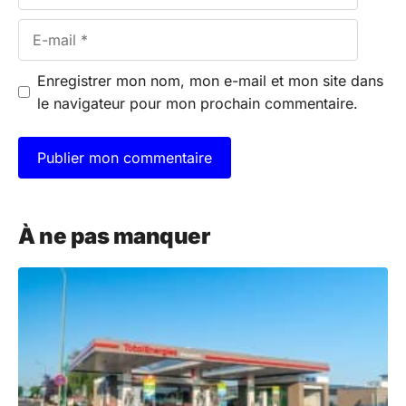
E-
mail
Enregistrer mon nom, mon e-mail et mon site dans
le navigateur pour mon prochain commentaire.
A
l
À ne pas manquer
t
e
r
n
a
t
i
v