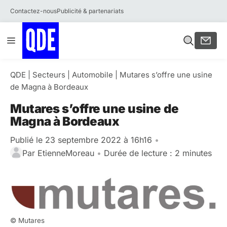
Contactez-nous
Publicité & partenariats
Aller
Menu
au
contenu
QDE
|
Secteurs
|
Automobile
|
Mutares s’offre une usine
de Magna à Bordeaux
Mutares s’offre une usine de
Magna à Bordeaux
Publié le 23 septembre 2022 à 16h16
•
Par
EtienneMoreau
•
Durée de lecture : 2 minutes
© Mutares