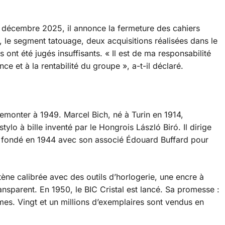
4 décembre 2025, il annonce la fermeture des cahiers
, le segment tatouage, deux acquisitions réalisées dans le
s ont été jugés insuffisants.
« Il est de ma responsabilité
nce et à la rentabilité du groupe »
, a-t-il déclaré.
emonter à 1949. Marcel Bich, né à Turin en 1914,
tylo à bille inventé par le Hongrois László Biró. Il dirige
ne, fondé en 1944 avec son associé Édouard Buffard pour
ène calibrée avec des outils d’horlogerie, une encre à
ansparent. En 1950, le BIC Cristal est lancé. Sa promesse :
mes. Vingt et un millions d’exemplaires sont vendus en