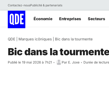
Contactez-nous
Publicité & partenariats
Aller
Économie
Entreprises
Secteurs
au
contenu
QDE
|
Marques icôniques
|
Bic dans la tourmente
Bic dans la tourment
Publié le 19 mai 2026 à 7h21
•
Par
E. Joxe
•
Durée de lecture