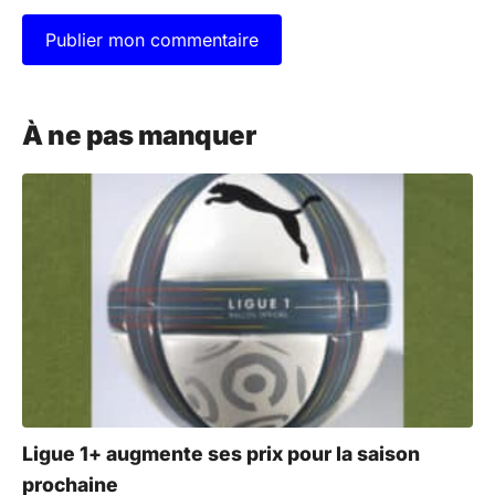
A
l
À ne pas manquer
t
e
r
n
a
t
i
v
e
:
Ligue 1+ augmente ses prix pour la saison
prochaine