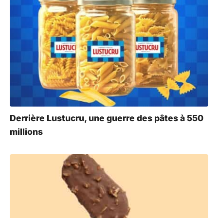
r
n
a
t
i
v
e
:
Derrière Lustucru, une guerre des pâtes à 550
millions