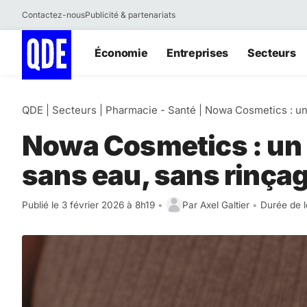
Contactez-nous
Publicité & partenariats
Aller
Économie
Entreprises
Secteurs
au
contenu
QDE
|
Secteurs
|
Pharmacie - Santé
|
Nowa Cosmetics : un
Nowa Cosmetics : un
sans eau, sans rinça
Publié le 3 février 2026 à 8h19
•
Par
Axel Galtier
•
Durée de l