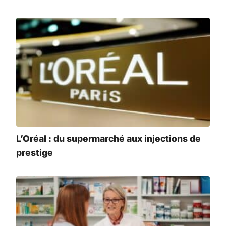
L’Oréal : du supermarché aux injections de
prestige