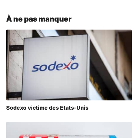
A
l
À ne pas manquer
t
e
r
n
a
t
i
v
e
:
Sodexo victime des Etats-Unis