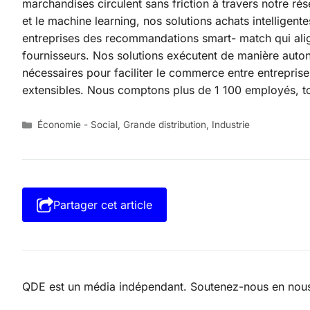
marchandises circulent sans friction à travers notre ré
et le machine learning, nos solutions achats intelligent
entreprises des recommandations smart- match qui alig
fournisseurs. Nos solutions exécutent de manière auto
nécessaires pour faciliter le commerce entre entrepris
extensibles. Nous comptons plus de 1 100 employés, tou
Catégories
Économie - Social
,
Grande distribution
,
Industrie
Partager cet article
QDE est un média indépendant. Soutenez-nous en nous a