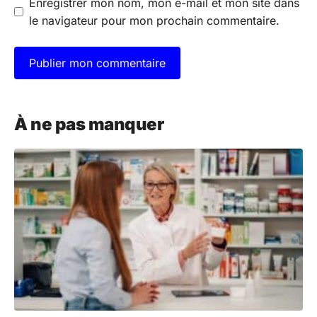
Enregistrer mon nom, mon e-mail et mon site dans
le navigateur pour mon prochain commentaire.
A
l
À ne pas manquer
t
e
r
n
a
t
i
v
e
: