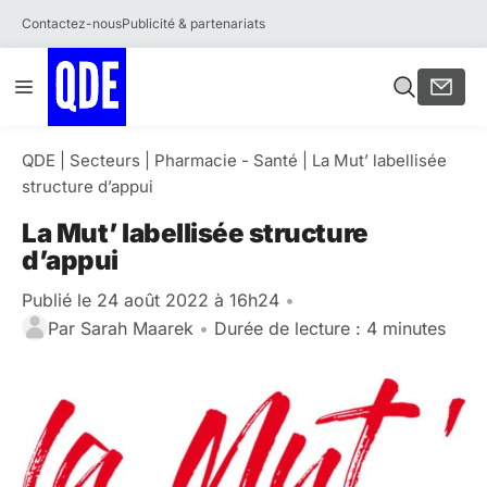
Contactez-nous
Publicité & partenariats
Aller
Menu
au
contenu
QDE
|
Secteurs
|
Pharmacie - Santé
|
La Mut’ labellisée
structure d’appui
La Mut’ labellisée structure
d’appui
Publié le 24 août 2022 à 16h24
•
Par
Sarah Maarek
•
Durée de lecture : 4 minutes