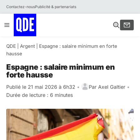
Contactez-nous
Publicité & partenariats
Aller
Menu
au
contenu
QDE
|
Argent
|
Espagne : salaire minimum en forte
hausse
Espagne : salaire minimum en
forte hausse
Publié le 21 mai 2026 à 6h32
•
Par
Axel Galtier
•
Durée de lecture : 6 minutes