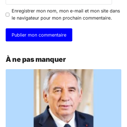
mail
Enregistrer mon nom, mon e-mail et mon site dans
le navigateur pour mon prochain commentaire.
A
l
À ne pas manquer
t
e
r
n
a
t
i
v
e
: