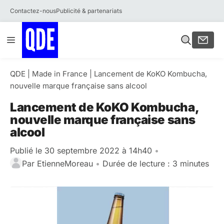
Contactez-nous
Publicité & partenariats
Aller
Menu
au
contenu
QDE
|
Made in France
|
Lancement de KoKO Kombucha,
nouvelle marque française sans alcool
Lancement de KoKO Kombucha,
nouvelle marque française sans
alcool
Publié le 30 septembre 2022 à 14h40
•
Par
EtienneMoreau
•
Durée de lecture : 3 minutes