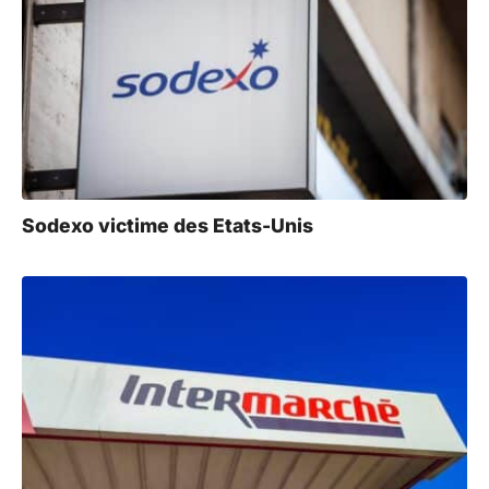
n
a
t
i
v
e
:
Sodexo victime des Etats-Unis